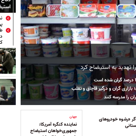
استیض
نم
پر
طر
دس
کن
 تهدید به استیضاح کرد
بازاری گران و درگیر قاچاق و تقلب
ان را مدرسه کنند
جهان
اگر «رشوه خودروهای
نماینده کنگره آمریکا:
ستانی
جمهوری‌خواهان استیضاح