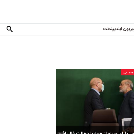
یزیون ایندیپندنت
جتماعی
رداران سپاه از هم؛ با دخالت قالیباف،