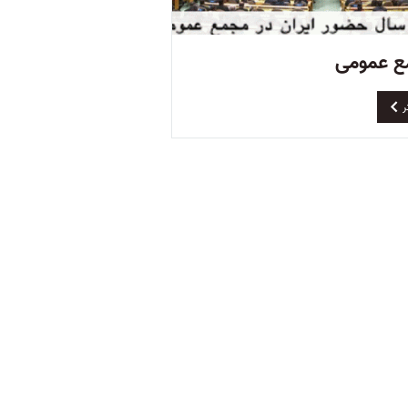
 عمومی
ر