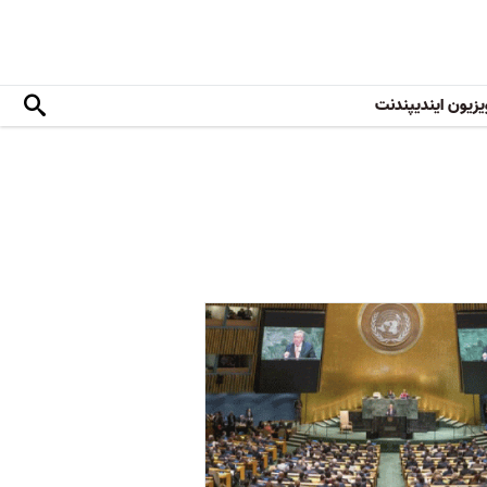
یزیون ایندیپندنت