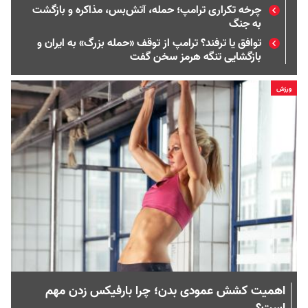
چرخه تکراری ترامپ؛ حمله، آتش‌بس، مذاکره و بازگشت
به جنگ
توافق یا ترفند؟ ترامپ از توقف «حمله بزرگ» به ایران و
بازگشایی تنگه هرمز سخن گفت
ورزش
اهمیت کشش عمودی بدن؛ چرا بارفیکس زدن مهم