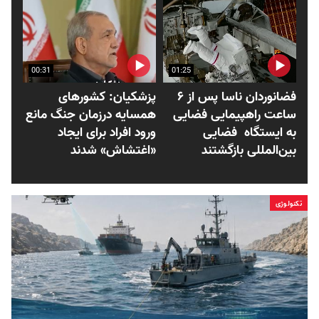
00:31
01:25
فضانوردان ناسا پس از ۶
پزشکیان: کشورهای
ساعت راهپیمایی فضایی
همسایه درزمان جنگ مانع
به ایستگاه فضایی
ورود افراد برای ایجاد
بین‌المللی بازگشتند
«اغتشاش» شدند
تکنولوژی