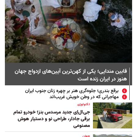
قابین مندایی؛ یکی از کهن‌ترین آیین‌های ازدواج جهان
هنوز در ایران زنده است
برقع بندری؛ جلوه‌گری هنر بر چهره زنان جنوب ایران
مهاجرانی که در وطن خویش غریب‌اند
تکنولوژی
جی‌ال‌اِی جدید مرسدس بنز؛ خودرو تمام
برقی جادار، طراحی نو و دستیار هوش
مصنوعی
جهان