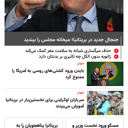
جنجال جدید در بریتانیا؛ میخانه مجلس را ببندید
حذف میگساری شبانه به سلامت مغز کمک می‌کند
ژانویه بدون الکل چه تاثیری بر بدنتان دارد
جهان
بایدن ورود کشتی‌های روسی به آمریکا را
ممنوع کرد
جهان
سربازان اوکراینی برای نخستین‌بار در بریتانیا
آموزش می‌بینند
مسکو ورود نخست وزیر و
بریتانیا پناهجویان را به