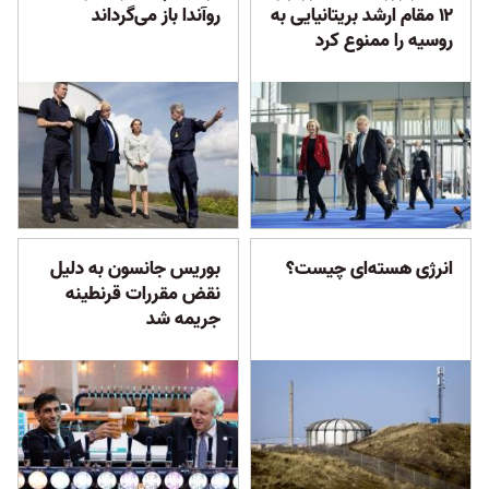
۱۲ مقام ارشد بریتانیایی به
روآندا باز می‌گرداند
روسیه را ممنوع کرد
انرژی هسته‌ای چیست؟
بوریس جانسون به دلیل
نقض مقررات قرنطینه
جریمه شد