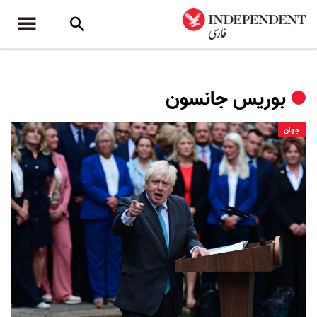
بوریس جانسون
جهان