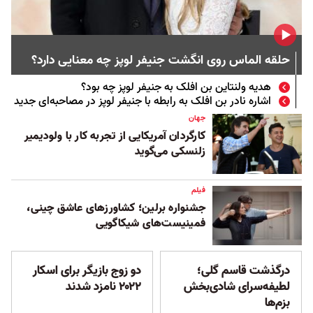
حلقه الماس روی انگشت جنیفر لوپز چه معنایی دارد؟
هدیه ولنتاین بن افلک به جنیفر لوپز چه بود؟
اشاره نادر بن افلک به رابطه با جنیفر لوپز در مصاحبه‌ای جدید
جهان
کارگردان آمریکایی از تجربه کار با ولودیمیر
زلنسکی می‌گوید
فیلم
جشنواره برلین؛ کشاورزهای عاشق چینی،
فمینیست‌های شیکاگویی
درگذشت قاسم گلی؛
دو زوج بازیگر برای اسکار
لطیفه‌سرای شادی‌بخش
۲۰۲۲ نامزد شدند
بزم‌ها