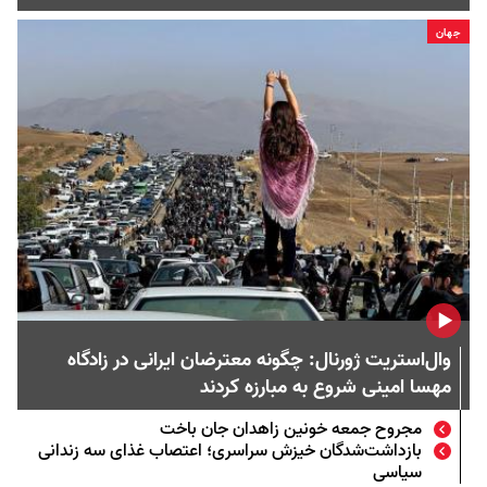
جهان
وال‌استریت ژورنال: چگونه معترضان ایرانی در زادگاه
مهسا امینی شروع به مبارزه کردند
مجروح جمعه خونین زاهدان جان باخت
بازداشت‌شدگان خیزش سراسری؛ اعتصاب غذای سه زندانی
سیاسی