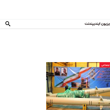
یزیون ایندیپندنت
جتماعی