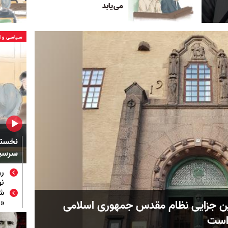
می‌یابد
سیاسی و ا
نخستی
سرسپر
رو
نو
شا
انین جزایی نظام مقدس جمهوری اسلامی
«
 است