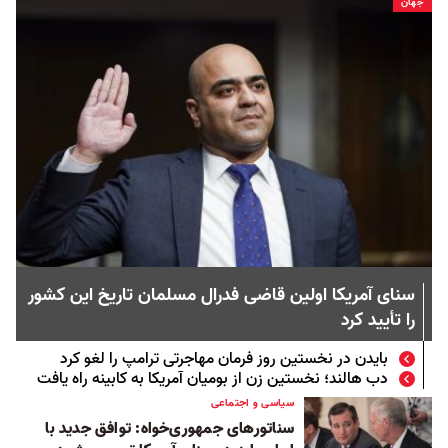
جهان
سنای آمریکا اولین قاضی فدرال مسلمان تاریخ این کشور
را تأیید کرد
بایدن در نخستین روز فرمان مهاجرتی ترامپ را لغو کرد
دب هالند؛ نخستین زن از بومیان آمریکا به کابینه راه یافت
سیاسی و اجتماعی
سناتورهای جمهوری‌خواه: توافق جدید با