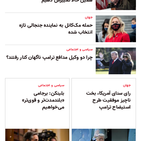
همین حالا تغییرش دهیم
جهان
حمله مک‌کانل به نماینده جنجالی تازه
انتخاب شده
سیاسی و اجتماعی
چرا دو وکیل مدافع ترامپ ناگهان کنار رفتند؟
جهان
سیاسی و اجتماعی
رای سنای آمریکا، بخت
بلینکن: برجامی
ناچیز موفقیت طرح
«بلندمدت‌تر و قوی‌تر»
استیضاح ترامپ
می‌خواهیم