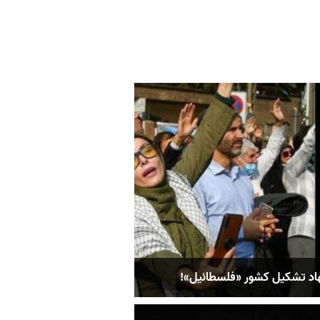
اد تشکیل کشور «فلسطائیل»!