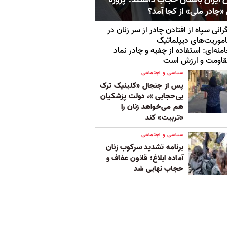
«چادر ملی» از کجا آمد؟
رانی سپاه از افتادن چادر از سر زنان در
موریت‌های دیپلماتیک
منه‌ای: استفاده از چفیه و چادر نماد
قاومت و ارزش است
سیاسی و اجتماعی
پس از جنجال «کلینیک ترک
بی‌حجابی »، دولت پزشکیان
هم می‌خواهد زنان را
«تربیت» کند
سیاسی و اجتماعی
برنامه تشدید سرکوب زنان
آماده ابلاغ؛ قانون عفاف و
حجاب نهایی شد