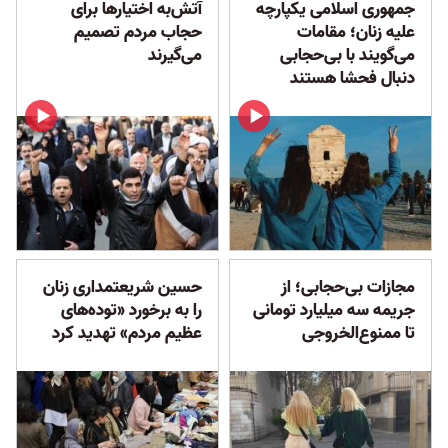
جمهوری اسلامی یکپارچه
آتش‌به اختیارها برای
علیه زنان؛ مقامات
حجاب مردم تصمیم
می‌گویند با بی‌حجابی
می‌گیرند
دنبال فحشا هستند
مجازات بی‌حجابی؛ از
حسین شریعتمداری زنان
جریمه سه میلیارد تومانی
را به برخورد «توده‌های
تا ممنوع‌الخروجی
عظیم مردم» تهدید کرد