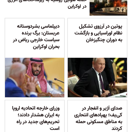
حمله هوایی روسیه به زیرساخت‌های انرژی
در اوکراین
پوتین در آرزوی تشکیل
دیپلماسی بشردوستانه
نظام اوراسیایی و بازگشت
عربستان: برگ برنده
به دوران چنگیزخان
سیاست خارجی ریاض در
بحران اوکراین
صدای آژیر و انفجار در
وزرای خارجه اتحادیه اروپا
کی‌یف؛ پهپادهای انتحاری
به ایران هشدار دادند؛
به مناطق مسکونی حمله
تحریم‌های جدید در راه
کردند
است