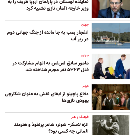
نماینده لهستان در پارلمان اروپا ظریف را به
وزیر خارجه آلمان نازی تشبیه کرد
جهان
انفجار بمب به جا مانده از جنگ جهانی دوم
در زیر آب
جهان
مامور سابق اس‌اس به اتهام مشارکت در
قتل ۵۳۲۳ نفر مجرم شناخته شد
فیلم
دفاع پاچینو از ایفای نقش به عنوان شکارچی
یهودی نازی‌ها
فرهنگ و هنر
الزه لاسکر- شولر، شاعر پرنفوذ و هنرمند
آلمانی چه کسی بود؟