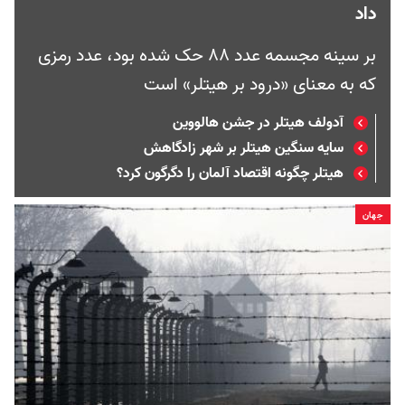
داد
بر سینه‌ مجسمه عدد ۸۸ حک شده بود، عدد رمزی
که به معنای «درود بر هیتلر» است
آدولف هیتلر در جشن هالووین
سایه سنگین هیتلر بر شهر زادگاهش
هیتلر چگونه اقتصاد آلمان را دگرگون کرد؟
جهان