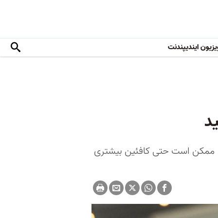
یزیون ایندیپندنت
اه، ممکن است حتی کافئین بیشتری