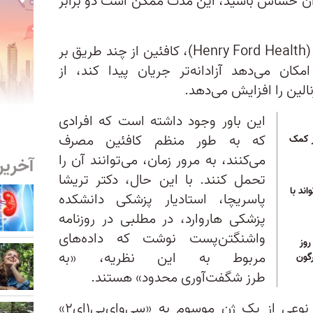
ه آن حساس باشید، این مدت ممکن است دو برابر
بر اساس اعلام «هنری فورد هلث» (Henry Ford Health)، کافئین از چند طریق بر
کان می‌دهد آزادانه‌تر جریان پیدا کند، از
الین را افزایش می‌دهد.
این باور وجود داشته است که افرادی
که به طور منظم کافئین مصرف
ز کمک
می‌کنند، به مرور زمان، می‌توانند آن را
آخرین
تحمل کنند. با این حال، دکتر تریشا
ند با
پاسریچا، استادیار پزشکی دانشکده
پزشکی هاروارد، در مطلبی در روزنامه
واشنگتن‌پست نوشت که داده‌های
 روز
مربوط به این نظریه، «به
رگون
طرز شگفت‌آوری محدود» هستند.
بر اساس اعلام کلینیک کلیولند، نوعی از یک ژن موسوم به «سی‌وای‌پی۱ای۲»