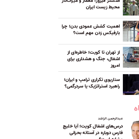
اسکندر فیروز؛ معمار و میراث‌دار
محیط زیست ایران
اهمیت کشش عمودی بدن؛ چرا
بارفیکس زدن مهم است؟
از تهران تا کویت؛ خاطره‌ای از
اشغال، جنگ و هشداری برای
امروز
سناریوی تکراری ترامپ و ایران؛
راهبرد استراتژیک یا سردرگمی؟
ه
عبدالرحمن الراشد
درس‌های اشغال کویت؛ آیا خلیج
فارس دوباره در آستانه بحرانی