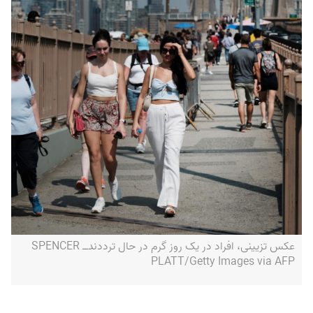
عکس تزیینی، افراد در یک روز گرم در حال ترددند‌ــ SPENCER
PLATT/Getty Images via AFP