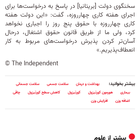
سخنگوی دولت [بریتانیا] در پاسخ به درخواست‌ها برای
اجرای هفته کاری چهارروزه، گفت: «این دولت هفته
کاری چهارروزه با حقوق پنج روز را اجباری نخواهد
کرد، ولی ما از طریق قانون حقوق اشتغال، درحال
آسان‌تر کردن پذیرش درخواست‌های مربوط به کار
انعطاف‌پذیریم.»
© The Independent
بیشتر بخوانید:
بهداشت و درمان
سلامت جسمی
سلامت جسمانی
بیماری
هورمون کورتیزول
کورتیزول
کاهش سطح کورتیزول
چاقی
اضافه وزن
افزایش وزن
بیشتر از
علوم