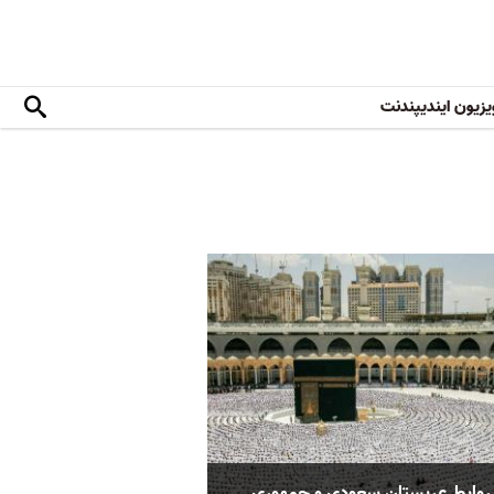
یزیون ایندیپندنت
وابط عربستان سعودی و جمهوری