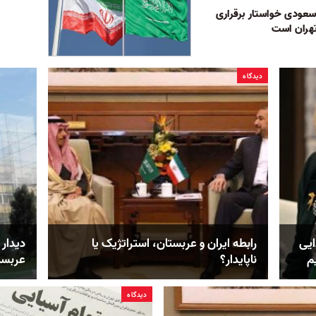
عودی خواستار برقراری
تهران است
دیدگاه
ایی
رابطه ایران و عربستان، استراتژیک یا
دیدار
م
نا‌پایدار؟
عربست
دیدگاه