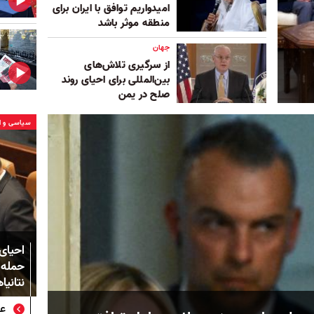
امیدواریم توافق با ایران برای
منطقه موثر باشد
جهان
از سرگیری تلاش‌های
بین‌المللی برای احیای روند
صلح در یمن
سیاسی و ا
احیای
حمله 
نتانیا
عر