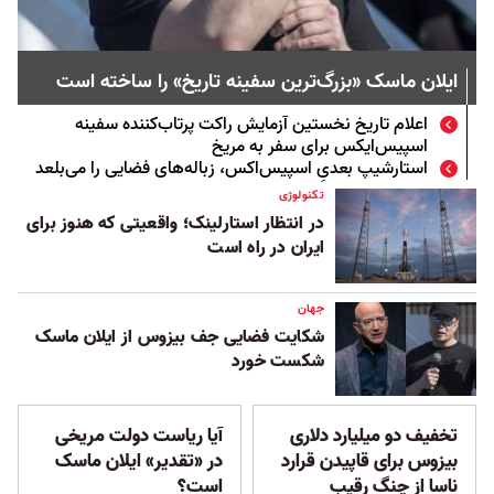
ایلان ماسک «بزرگ‌ترین سفینه تاریخ» را ساخته است
اعلام تاریخ نخستین آزمایش راکت پرتاب‌کننده سفینه
اسپیس‌ایکس برای سفر به مریخ
استارشیپ بعدیِ اسپیس‌اکس، زباله‌های فضایی را می‌بلعد
تکنولوژی
در انتظار استارلینک؛ واقعیتی که هنوز برای
ایران در راه است
جهان
شکایت فضایی جف بیزوس از ایلان ماسک
شکست خورد
تخفیف دو میلیارد دلاری
آیا ریاست دولت مریخی
بیزوس برای قاپیدن قرارد
در «تقدیر» ایلان ماسک
ناسا از چنگ رقیب
است؟