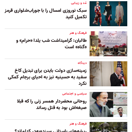
مُد و زیبایی
سبک نوروزی امسال را با جوراب‌شلواری قرمز
تکمیل کنید
فرهنگ و هنر
طالبان: گرامیداشت شب یلدا «حرام» و
«گناه» است
دیدگاه
زمینه‌سازی دولت بایدن برای تبدیل کاخ
سفید به حسینیه نیز به احیای برجام کمکی
نکرد
سیاسی و اجتماعی
روحانی محضردار همسر زنی را که قبلا
صیغه‌اش بود به قتل رساند
فرهنگ و هنر
ریشه‌های باستانی سیزده‌به‌در کدام‌اند؟