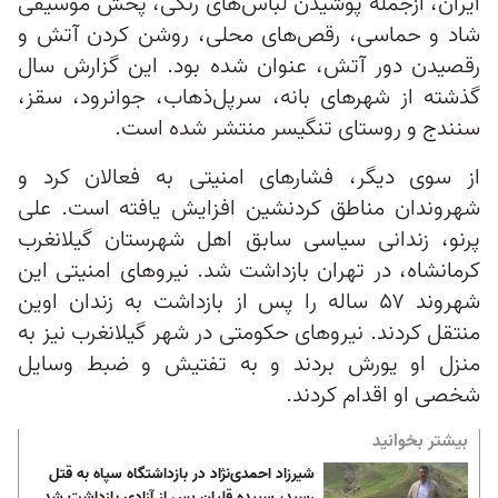
ایران، ازجمله پوشیدن لباس‌های رنگی، پخش موسیقی
شاد و حماسی، رقص‌های محلی، روشن کردن آتش و
رقصیدن دور آتش، عنوان شده بود. این گزارش سال
گذشته از شهرهای بانه، سرپل‌ذهاب، جوانرود، سقز،
سنندج و روستای تنگیسر منتشر شده است.
از سوی دیگر، فشارهای امنیتی به فعالان کرد و
شهروندان مناطق کردنشین افزایش یافته است. علی
پرنو، زندانی سیاسی سابق اهل شهرستان گیلانغرب
کرمانشاه، در تهران بازداشت شد. نیروهای امنیتی این
شهروند ۵۷ ساله را پس از بازداشت به زندان اوین
منتقل کردند. نیروهای حکومتی در شهر گیلانغرب نیز به
منزل او یورش بردند و به تفتیش و ضبط وسایل
شخصی او اقدام کردند.
بیشتر بخوانید
شیرزاد احمدی‌نژاد در بازداشتگاه سپاه به قتل
رسید، سپیده قلیان پس از آزادی بازداشت شد