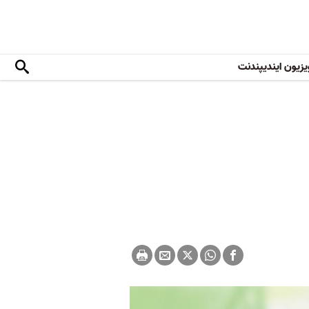
یزیون ایندیپندنت