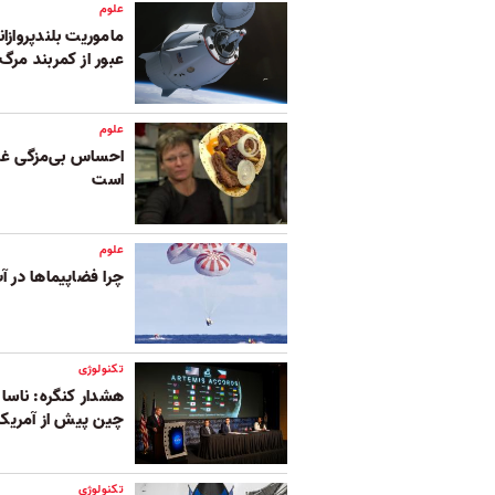
علوم
ماموریت بلندپروازا
عبور از کمربند مرگ‌ب
علوم
احساس بی‌مزگی غذا 
است
علوم
چرا فضاپیماها در آ
تکنولوژی
هشدار کنگره:‌ ناسا 
چین پیش از آمریکا 
تکنولوژی