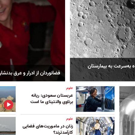
 به‌سرعت به بیمارستان
فضانوردان از ادرار و عرق بدنشا
علوم
عربستان سعودی: ریانه
برناوی والنتینای ما است
علوم
زنان در ماموریت‌های فضایی
کارآمدترند؟