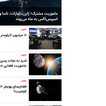
ماموریت مشترک؛ ژاپن، امارات، ناسا و
اسپیس‌اکس به ماه می‌روند
علوم
۱۱ میلیون کیلومتر آن‌سوتر چه گذشت؟
علوم
امید به نجات زمین ا
ماموریت فضایی «دا
علوم
فض
کجاست؟