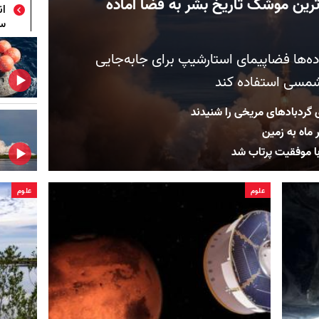
رین موشک تاریخ بشر به فضا آماده
ان
سو
ه‌ها فضاپیمای استارشیپ برای جابه‌جایی
شمسی استفاده کند
 گردبادهای مریخی را شنیدند
ماه به زمین
 با موفقیت پرتاب شد
علوم
علوم