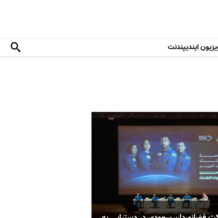
یزیون ایندیپندنت
ت فضانوردان سعودی در دستیابی به