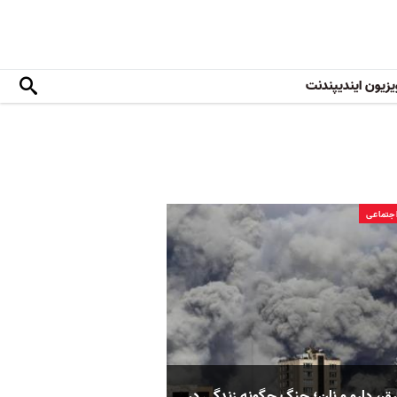
یزیون ایندیپندنت
جتماعی
ق، دارو و نان؛ جنگ چگونه زندگی در