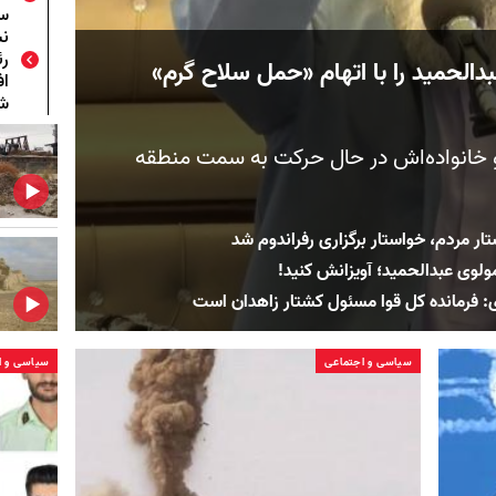
سی
ن
ر
بدالحمید را با اتهام «حمل سلاح گرم»
اف
ش
 خانواده‌اش در حال حرکت به سمت منطقه
ار مردم، خواستار برگزاری رفراندوم شد
لوی عبدالحمید؛ آویزانش کنید!
ای: فرمانده کل قوا مسئول کشتار زاهدان است
سیاسی و اجتماعی
سیاسی و ا