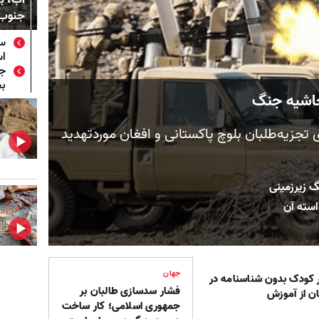
جنوب 
سی
اس
جن
بح
حاشیه جنگ
تجزیه‌طلبان بلوچ پاکستانی و افغان موردتهدید
نگ زیرزمینی
استه آن
جهان
ت ۱۴۸ هزار کودک بدون شناسنامه در
فشار سدسازی طالبان بر
ن از آموزش
جمهوری اسلامی؛ کار ساخت