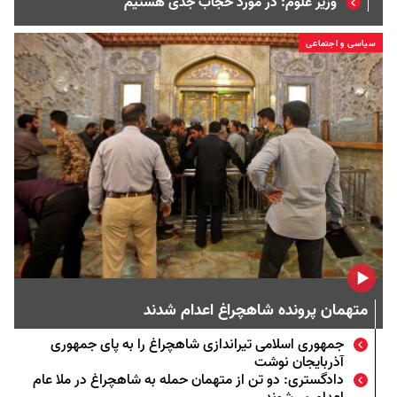
وزیر علوم: در مورد حجاب جدی هستیم
سیاسی و اجتماعی
متهمان پرونده شاهچراغ اعدام شدند
جمهوری اسلامی تیراندازی شاهچراغ را به پای جمهوری
آذربایجان نوشت
دادگستری: دو تن از متهمان حمله به شاهچراغ در ملا عام