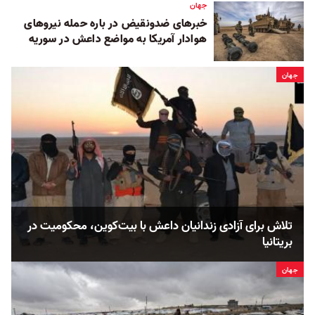
جهان
خبرهای ضدونقیض در باره حمله نیروهای
هوادار آمریکا به مواضع داعش در سوریه
جهان
تلاش برای آزادی زندانیان داعش با بیت‌کوین، محکومیت در
بریتانیا
جهان