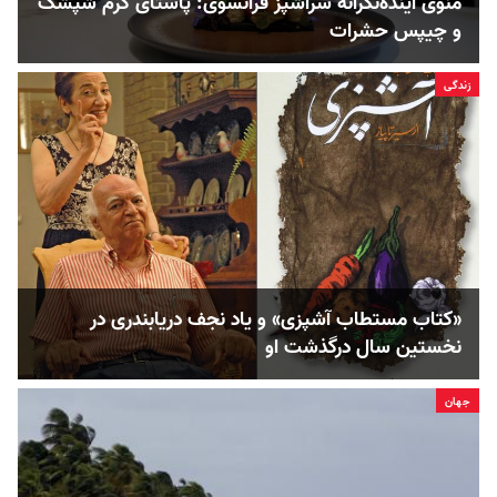
منوی آینده‌نگرانه سرآشپز فرانسوی: پاستای کرم شپشک
و چیپس حشرات
زندگی
«کتاب مستطاب آشپزی» و یاد نجف دریابندری در
نخستین سال درگذشت او
جهان