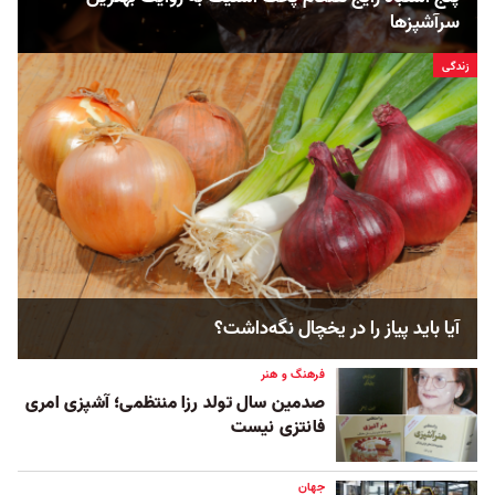
سرآشپزها
زندگی
آیا باید پیاز را در یخچال نگه‌داشت؟
فرهنگ و هنر
صدمین سال تولد رزا منتظمی؛ آشپزی امری
فانتزی نیست
جهان