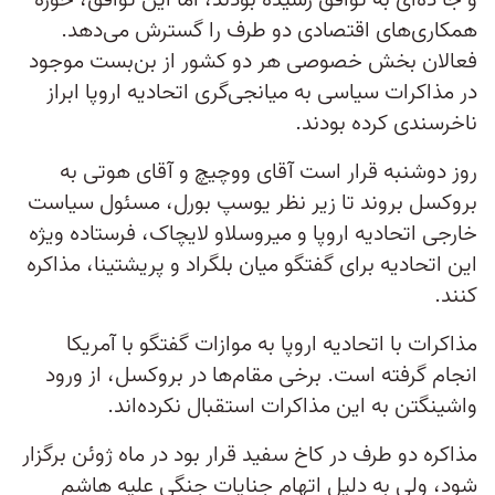
و جا ده‌ای به توافق رسیده بودند، اما این توافق، حوزه
همکاری‌های اقتصادی دو طرف را گسترش می‌دهد.
فعالان بخش خصوصی هر دو کشور از بن‌بست موجود
در مذاکرات سیاسی به میانجی‌گری اتحادیه اروپا ابراز
ناخرسندی کرده بودند.
روز دوشنبه قرار است آقای ووچیچ و آقای هوتی به
بروکسل بروند تا زیر نظر یوسپ بورل، مسئول سیاست
خارجی اتحادیه اروپا و میروسلاو لایچاک، فرستاده ویژه
این اتحادیه برای گفتگو میان بلگراد و پریشتینا، مذاکره
کنند.
مذاکرات با اتحادیه اروپا به موازات گفتگو با آمریکا
انجام گرفته است. برخی مقام‌ها در بروکسل، از ورود
واشینگتن به این مذاکرات استقبال نکرده‌اند.
مذاکره دو طرف در کاخ سفید قرار بود در ماه ژوئن برگزار
شود، ولی به دلیل اتهام جنایات جنگی علیه هاشم