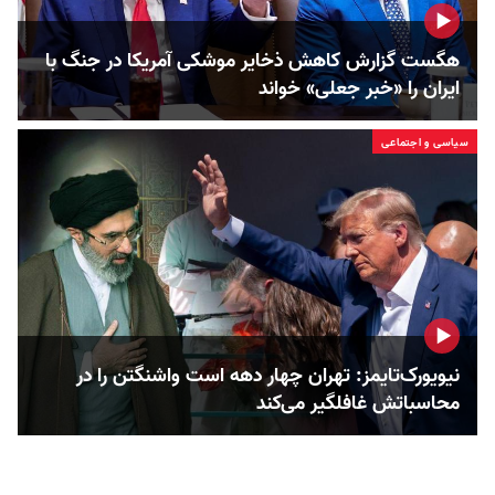
هگست گزارش کاهش ذخایر موشکی آمریکا در جنگ با
ایران را «خبر جعلی» خواند
سیاسی و اجتماعی
نیویورک‌تایمز: تهران چهار دهه است واشنگتن را در
محاسباتش غافلگیر می‌کند