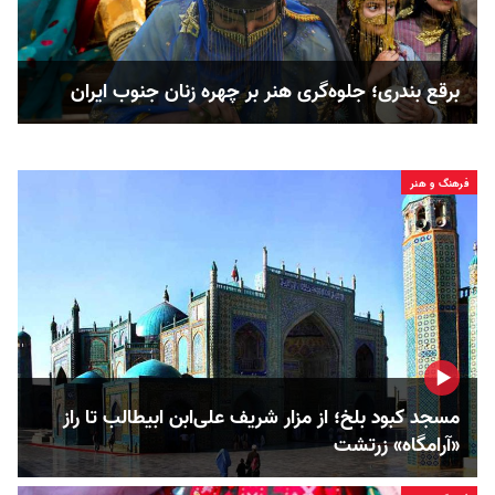
برقع بندری؛ جلوه‌گری هنر بر چهره زنان جنوب ایران
فرهنگ و هنر
مسجد کبود بلخ؛ از مزار شریف علی‌ابن ابیطالب تا راز
«آرامگاه» زرتشت