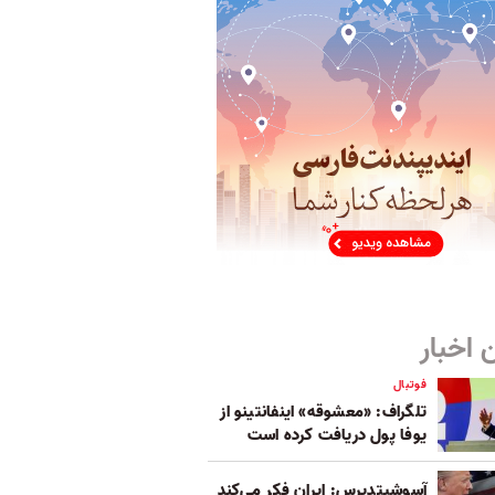
 اخبار
فوتبال
تلگراف: «معشوقه» اینفانتینو از
یوفا پول دریافت کرده است
آسوشیتدپرس: ایران فکر می‌کند