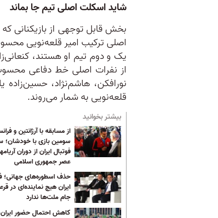
شاید اسکلت اصلی تیم جا بماند
بخش قابل توجهی از بازیکنانی که د
اصلی ترکیب امیر قلعه‌نویی محسوب م
یک و دوم تیم او هستند، کنعانی‌زا
از نفرات اصلی خط دفاعی محسوب
نورافکن، هاشم‌نژاد، حسین‌زاده یا 
قلعه‌نویی به شمار می‌روند.
بیشتر بخوانید
از مسابقه با آرژانتین و فرانس
سومین بازی با خودشان؛ 
فوتبال ایران از دوران آریامهر
عصر جمهوری اسلامی
حذف اسطوره‌های جهانی؛ فو
ایران هیچ نماینده‌ای در قر
جام ملت‌ها ندارد
کاهش احتمال حضور ایران 