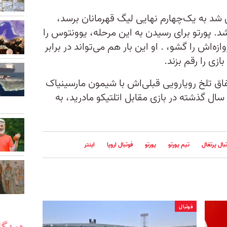
۲ با پورتو موفق شد به یک‌چهارم نهایی لیگ قهرمانان برسد،
. پورتو برای رسیدن به این مرحله، یوونتوس را
ه‌اش را گشو، . او این بار هم می‌تواند در برابر
زی را رقم بزند.
فاق تلخ رویارویی قبلی‌‌اش با شیمون مارسینیاک
 سال گذشته در بازی مقابل اتلتیکو مادرید، به
بال پرتغال
تیم پورتو
پورتو
فوتبال اروپا
اینتر
فوتبال