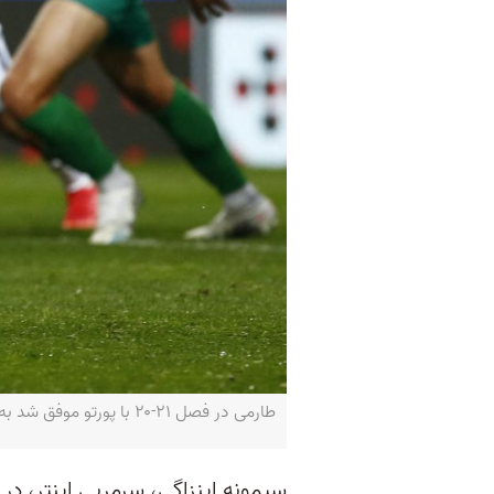
طارمی در فصل ۲۱-۲۰ با پورتو موفق شد به یک‌چهارم نهایی لیگ قهرمانان برسد- REUTERS/Pedro Nunes
سیمونه اینزاگی، سرمربی اینتر، در