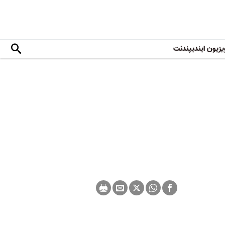
یزیون ایندیپندنت