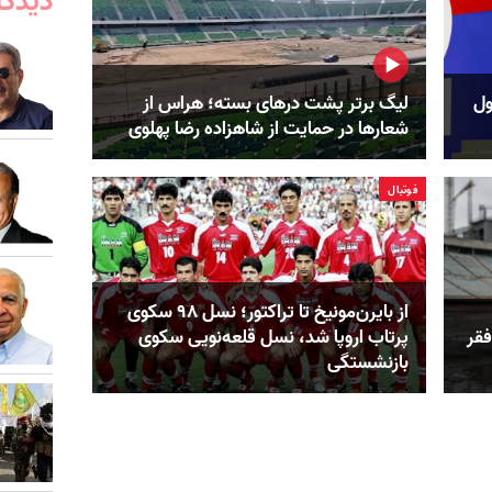
دیدگا
ول
لیگ برتر پشت درهای بسته؛ هراس از
شعارها در حمایت از شاهزاده رضا پهلوی
فوتبال
از بایرن‌مونیخ تا تراکتور؛ نسل ۹۸ سکوی
فقر
پرتاب اروپا شد، نسل قلعه‌نویی سکوی
بازنشستگی