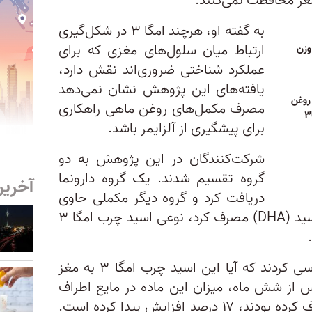
غز محافظت نمی‌کنند.
به گفته او، هرچند امگا ۳ در شکل‌گیری
ارتباط میان سلول‌های مغزی که برای
 وزن
عملکرد شناختی ضروری‌اند نقش دارد،
یافته‌های این پژوهش نشان نمی‌دهد
روغن
مصرف مکمل‌های روغن ماهی راهکاری
برای پیشگیری از آلزایمر باشد.
شرکت‌کنندگان در این پژوهش به دو
گروه تقسیم شدند. یک گروه دارونما
آخرین
دریافت کرد و گروه دیگر مکملی حاوی
۲۰۰۰ میلی‌گرم دوکوزاهگزانوییک اسید (DHA) مصرف کرد‌، نوعی اسید چرب امگا ۳
در مرحله نخست، پژوهشگران بررسی کردند که آیا این اسید چرب امگا ۳ به مغز
پس از شش ماه، میزان این ماده در مایع اطراف
مغز و نخاع افرادی که مکمل مصرف کرده بودند، ۱۷ درصد افزایش پیدا کرده است.