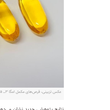
عکس تزیینی‌، قرص‌های مکمل امگا ۳‌ــ Canva
نتایج پژوهشی جدید نشان می‌ده