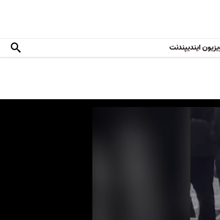
یزیون ایندیپندنت