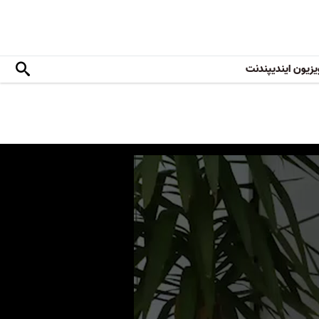
یزیون ایندیپندنت