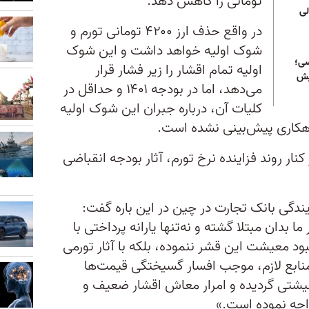
تومانی را کاهش دهد.
لی
در واقع حذف ارز ۴۲۰۰ تومانی تورم و
شوک اولیه خواهد داشت و این شوک
سی؛
اولیه تمام اقشار را زیر فشار قرار
فزایش
می‌دهد، اما در بودجه ۱۴۰۱ و حداقل در
کلیات آن، درباره جبران این شوک اولیه
نار روند فزاینده نرخ تورم، آثار بودجه انقباضی
گی بانک تجارت در چین در این باره گفت:
 بدان مبتلا گشته و نه‌تنها یارانه پرداختی با
ود معیشت این قشر ننموده، بلکه با آثار تورمی
منابع لازم، موجب افسار گسیختگی قیمت‌ها
معیشتی گردیده و امرار معاش اقشار ضعیف و
اجه نموده است.»