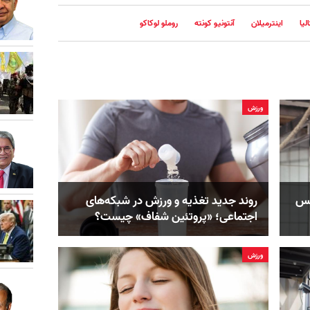
لیا
اینترمیلان
آنتونیو کونته
روملو لوکاکو
ورزش
کس
روند جدید تغذیه و ورزش در شبکه‌های
اجتماعی؛ «پروتئین شفاف» چیست؟
ورزش