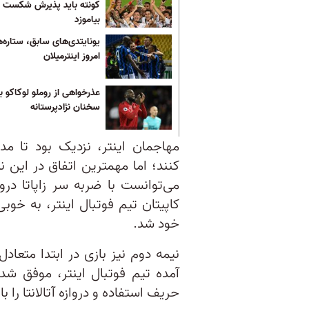
کونته باید پذیرش شکست ر
بیاموزد
یونایتدی‌های سابق، ستاره‌
امروز اینترمیلان
عذرخواهی از روملو لوکاکو بر
سخنان نژادپرستانه
مهاجمان اینتر، نزدیک بود تا مدا
می‌توانست با ضربه سر زاپاتا دروازه
کاپیتان تیم فوتبال اینتر، به خوبی
خود شد.
نیمه دوم نیز بازی در ابتدا متعاد
آمده تیم فوتبال اینتر، موفق ش
حریف استفاده و دروازه آتالانتا را باز