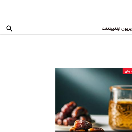
یزیون ایندیپندنت
رمان