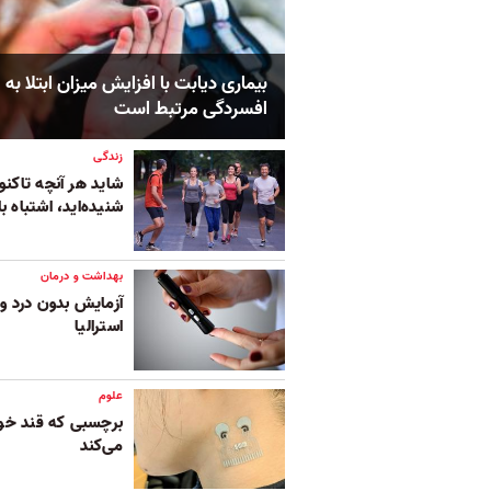
بیماری دیابت با افزایش میزان ابتلا به
افسردگی مرتبط است
زندگی
شاید هر آنچه تاکنو
شنیده‌اید، اشتباه ب
بهداشت و درمان
آزمایش بدون درد و 
استرالیا
علوم
برچسبی که قند خون 
می‌کند