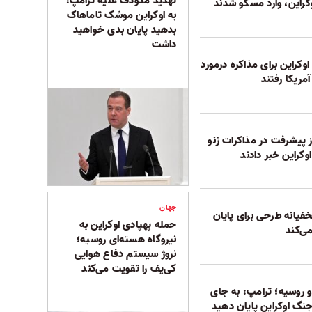
تهدید مدودف علیه ترامپ:
وکراین، وارد مسکو شدند
به اوکراین موشک تاماهاک‌
بدهید پایان بدی خواهید
داشت
وکراین برای مذاکره درمورد
مریکا رفتند
 پیشرفت در مذاکرات ژنو
وکراین خبر دادند
جهان
فیانه طرحی برای پایان
حمله پهپادی اوکراین به
ی‌کند
نیروگاه هسته‌ای روسیه؛
نروژ سیستم دفاع هوایی
کی‌یف را تقویت می‌کند
 روسیه؛ ترامپ: به‌ جای
گ اوکراین پایان دهید