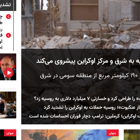
تشدید
چگ
رو
فش
او
ا
 به شرق و مرکز اوکراین پیشروی می‌کند
روسیه در کمتر از یک ماه بیش از ۱۹۰ کیلومتر مربع از منطقه سومی در شرق
 خسارتی ۷ میلیارد دلاری به روسیه زد؟
ر عنکبوت»؛ روسیه حملات به اوکراین را تشدید کرد
اوکراین؛ کرملین: ترامپ دچار فوران احساسات شده است
جهان
جهان