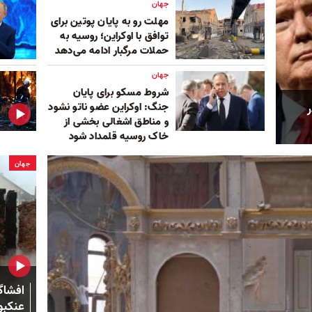
جهان
مهلت رو به پایان پوتین برای
توافق با اوکراین؛ روسیه به
حملات مرگبار ادامه می‌دهد
جهان
شروط مسکو برای پایان
جنگ: اوکراین عضو ناتو نشود
ر
و مناطق اشغالی بخشی از
خاک روسیه قلمداد شود
جهان
افشاگ
عنکبو