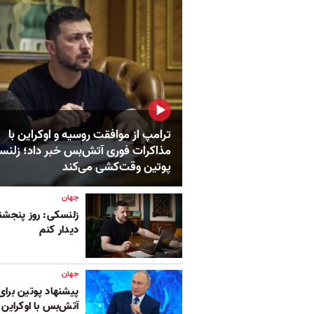
ترامپ از موافقت روسیه و اوکراین با
مذاکرات فوری آتش‌بس خبر داد؛ زلنس
پوتین وقت‌کشی می‌کند
جهان
زلنسکی: روز پنجشنبه
دیدار کنم
جهان
پیشنهاد پوتین برا
آتش‌بس با اوکراین 