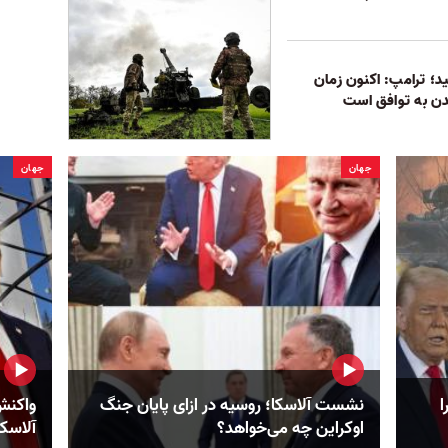
د؛ ترامپ: اکنون زمان
ن به توافق است
جهان
جهان
ا
نشست آلاسکا؛ روسیه در ازای پایان جنگ
واکنش‌
اوکراین چه می‌خواهد؟
آلاسکا