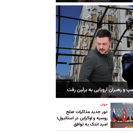
مپ و رهبران اروپایی به برلین رفت
جهان
دور جدید مذاکرات صلح
روسیه و اوکراین در استانبول؛
امید اندک به توافق