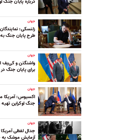
درباره پایان جنگ ا
جهان
زلنسکی: نمایندگان ا
طرح پایان جنگ به آ
جهان
واشنگتن و کی‌یف از
برای پایان جنگ در ا
جهان
اکسیوس: آمریکا مخ
جنگ اوکراین تهیه م
جهان
جدال لفظی آمریکا و
آزمایش موشک به جن