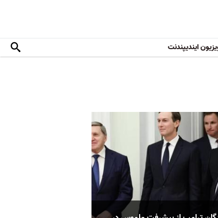
یزیون ایندیپندنت
دگان ترامپ از پیشرفت ملموس در