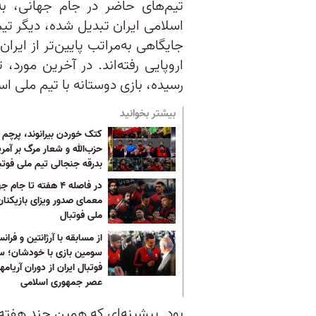
تیم‌های حاضر در جام جهانی، ب
اسلامی ایران تبدیل شده، دیگر تیم
جایگاهی به‌مراتب پایین‌تر از ایر
اروپایی رفته‌اند. در آخرین مورد،
رسیده، بازی دوستانه با تیم ملی اس
بیشتر بخوانید
کتک خوردن بیرانوند، پرچم
حزب‌الله و شعار مرگ بر آمری
بدرقه جنجالی تیم ملی فوتب
در فاصله ۴ هفته تا جام
معمای صدور ویزای بازیکنان
ملی فوتبال
از مسابقه با آرژانتین و فرانس
سومین بازی با خودشان؛ 
فوتبال ایران از دوران آریامهر
عصر جمهوری اسلامی
بود. پیشینه‌ای که همین چند هفته 