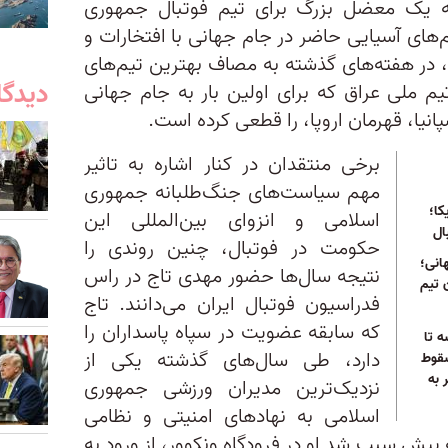
ه یک معضل بزرگ برای تیم فوتبال جمهوری
‌های آسیایی حاضر در جام جهانی با افتخارات و
ان، در هفته‌های گذشته به مصاف بهترین تیم‌های
دیدگا
 تیم ملی عراق که برای اولین بار به جام جهانی
پانیا، قهرمان اروپا، را قطعی کرده است.
برخی منتقدان در کنار اشاره به تاثیر
مهم سیاست‌های جنگ‌طلبانه جمهوری
کا؛
اسلامی و انزوای بین‌المللی این
ال
حکومت در فوتبال، چنین روندی را
 جهانی؛
نتیجه سال‌ها حضور مهدی تاج در راس
 تیم
فدراسیون فوتبال ایران می‌دانند. تاج
که سابقه عضویت در سپاه پاسداران را
ه تا
دارد، طی سال‌های گذشته یکی از
سقوط
 به
نزدیک‌ترین مدیران ورزشی جمهوری
اسلامی به نهادهای امنیتی و نظامی
پیش سبب شد او در فرودگاه ونکوور، از ورود به