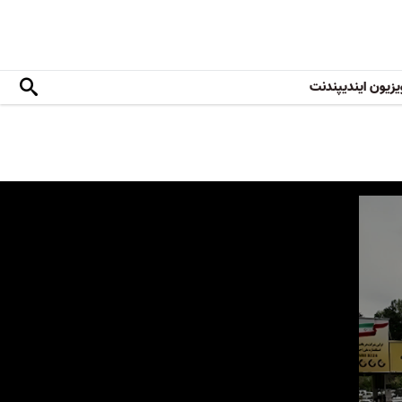
یزیون ایندیپندنت