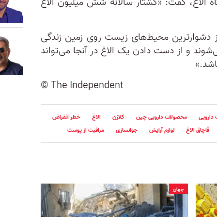
اه الاغ، گفت: «کشتار سالانه شش میلیون الاغ
 از دشوارترین محیط‌های زیست روی زمین زندگی
وند و از دست دادن یک الاغ در آنجا می‌تواند
اشد.»
© The Independent
دارویی
محصولات دارویی چین
کلاژن
الاغ
خطر انقراض
قاچاق الاغ
لوازم آرایش
جوانسازی
مراقبت از پوست
جهان