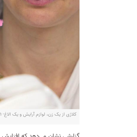
کلاژی از یک زن، لوازم آرایش و یک الاغ- CANVA and AFP/Edit by independent persian
گزارشی نشان می‌دهد که افزایش ت