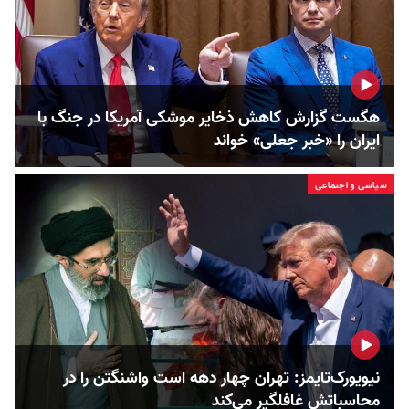
هگست گزارش کاهش ذخایر موشکی آمریکا در جنگ با
ایران را «خبر جعلی» خواند
سیاسی و اجتماعی
نیویورک‌تایمز: تهران چهار دهه است واشنگتن را در
محاسباتش غافلگیر می‌کند