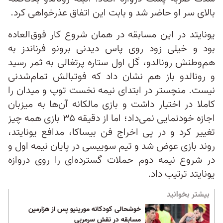
بالای سر او حاضر شد و بابت این اتفاق عذرخواهی کرد.
یونایتد در این مسابقه در همان شروع کار فوق‌العاده
بود و خیلی زود روی پاس دیدنی برونو فرناندز به
هم‌وطنش رونالدو، گل اول ستاره پرتغالی به ثمر رسید
و رونالدو باز هم نشان داد که فوتبالش تمام‌شدنی
نیست. منچستر در ابتدای نیمه نخست توپ و میدان را
کاملا در اختیار داشت و بازی مالکانه آن‌ها به میزبان
اجازه خودنمایی نمی‌داد؛ اما از دقیقه ۳۵ بازی همه چیز
تغییر کرد و در پی اخراج فن بیساکا، مدافع یونایتد،
روند بازی عوض شد و تیم سوییسی در پایان نیمه اول و
در شروع نیمه دوم حملات گسترده‌ای را روی دروازه
یونایتد ترتیب داد.
بیشتر بخوانید
خوشحالی کودکانه مورینیو پس از هزارمین
مسابقه در نقش سرمربی