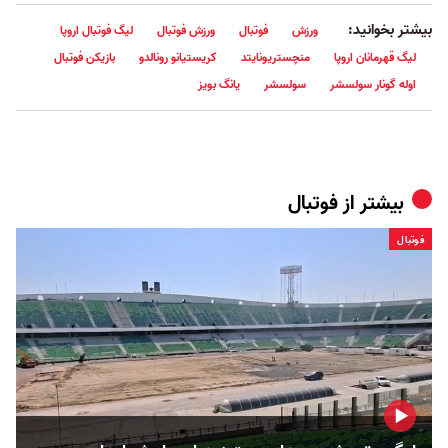
بیشتر بخوانید:
ورزش
فوتبال
ورزش فوتبال
لیگ فوتبال اروپا
لیگ قهرمانان اروپا
منچستریونایتد
کریستیانو رونالدو
بازیکن فوتبال
اوله گونار سولسشر
سولسشر
یانگ بویز
بیشتر از
فوتبال
فوتبال