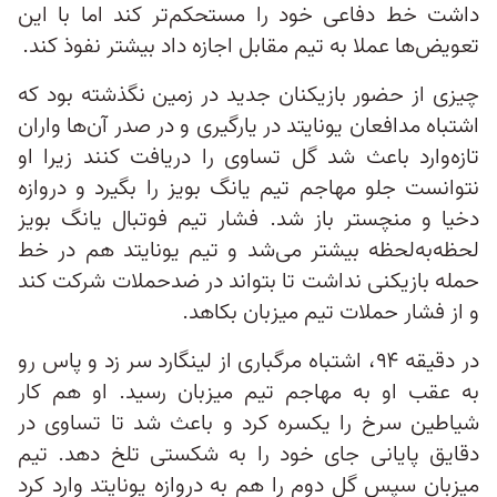
داشت خط دفاعی خود را مستحکم‌تر کند اما با این
تعویض‌ها عملا به تیم مقابل اجازه داد بیشتر نفوذ کند.
چیزی از حضور بازیکنان جدید در زمین نگذشته بود که
اشتباه مدافعان یونایتد در یارگیری و در صدر آن‌ها واران
تازه‌وارد باعث شد گل تساوی را دریافت کنند زیرا او
نتوانست جلو مهاجم تیم یانگ بویز را بگیرد و دروازه
دخیا و منچستر باز شد. فشار تیم فوتبال یانگ بویز
لحظه‌به‌لحظه بیشتر می‌شد و تیم یونایتد هم در خط
حمله بازیکنی نداشت تا بتواند در ضدحملات شرکت کند
و از فشار حملات تیم میزبان بکاهد.
در دقیقه ۹۴، اشتباه مرگباری از لینگارد سر زد و پاس رو
به عقب او به مهاجم تیم میزبان رسید. او هم کار
شیاطین سرخ را یکسره کرد و باعث شد تا تساوی در
دقایق پایانی جای خود را به شکستی تلخ دهد. تیم
میزبان سپس گل دوم را هم به دروازه یونایتد وارد کرد