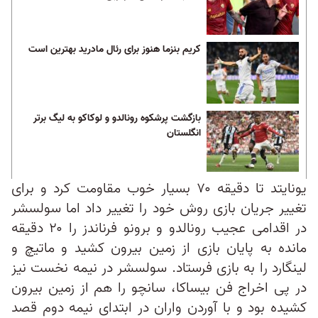
کریم بنزما هنوز برای رئال مادرید بهترین است
بازگشت پرشکوه رونالدو و لوکاکو به لیگ برتر
انگلستان
یونایتد تا دقیقه ۷۰ بسیار خوب مقاومت کرد و برای
تغییر جریان بازی روش خود را تغییر داد اما سولسشر
در اقدامی عجیب رونالدو و برونو فرناندز را ۲۰ دقیقه
مانده به پایان بازی از زمین بیرون کشید و ماتیچ و
لینگارد را به بازی فرستاد. سولسشر در نیمه نخست نیز
در پی اخراج فن بیساکا، سانچو را هم از زمین بیرون
کشیده بود و با آوردن واران در ابتدای نیمه دوم قصد