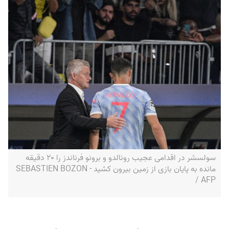
سولسشر در اقدامی عجیب رونالدو و برونو فرناندز را ۲۰ دقیقه
مانده به پایان بازی از زمین بیرون کشید - SEBASTIEN BOZON
/ AFP