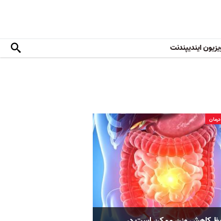
یزیون ایندیپندنت
رمان
فظ کاهش وزن ممکن است در