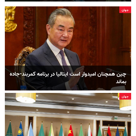
جهان
چین همچنان امیدوار است ایتالیا در برنامه کمربند-جاده
بماند
جهان