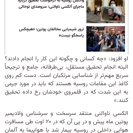
واکنش روسیه به درخواست تحقیق درباره
ماجرای آلکسی ناوالنی: سروصدای توخالی
ترور شیمیایی مخالفان پوتین: «هیچکس
پاسخگو نیست»
او افزود: «چه کسانی و چگونه این کار را انجام دادند؟
البته انجام تحقیق مستقل، بی‌طرفانه، جامع و ترجیحاً
سریع مهم‌تر از شناسایی مرتکبان است. دست‌ کم روی
کاغذ این مقامات روسیه هستند که باید در مورد جرمی
به این شدت که در قلمروی خودشان رخ داده تحقیق
کنند.»
الکسی ناوالنی منتقد سرسخت و سرشناس ولادیمیر
پوتین ماه پیش و در پی آن که در ۲۰ اوت طی مسافرت
هوایی داخلی در روسیه بیمار شد با هواپیما به آلمان