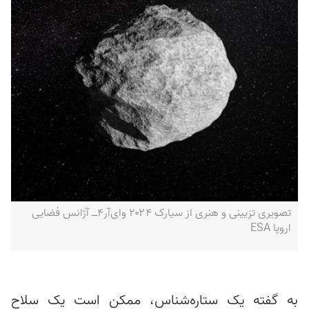
تصویری تزیینی و هنری از سیارک ۲۰۲۴ وای‌آر‌۴‌ــ آژانس فضایی
اروپا ESA
به گفته یک ستاره‌شناس، ممکن است یک سلاح