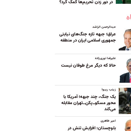
در دور زدن تحریم‌ها کمک کرد؟
ه
عبدالرحمن الراشد
عراق؛ جبهه تازه جنگ‌های نیابتی
جمهوری اسلامی ایران در منطقه
علیرضا نوری‌زاده
حالا که دیگر مرغ طوفان نیست
زینب ریبوا
یک جنگ، چند جبهه؛ آمریکا با
محور مسکوــ‌پکن‌ــ‌تهران مقابله
می‌کند
امیر طاهری
بلوچستان: افزایش تنش در