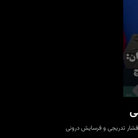
0
seconds
ی
of
27
seconds
Volume
90%
به فشار تدریجی و فرسایش درونی