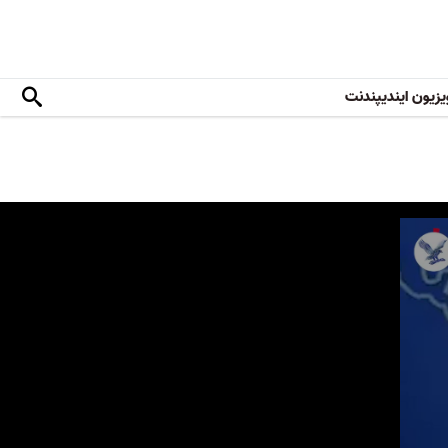
یزیون ایندیپندنت