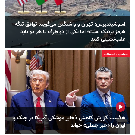
اسوشیتدپرس: تهران و واشنگتن می‌گویند توافق تنگه
هرمز نزدیک است؛ اما یکی از دو طرف یا هر دو باید
عقب‌نشینی کنند
سیاسی و اجتماعی
هگست گزارش کاهش ذخایر موشکی آمریکا در جنگ با
ایران را «خبر جعلی» خواند