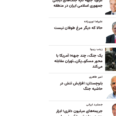
عراق؛ جبهه تازه جنگ‌های نیابتی
جمهوری اسلامی ایران در منطقه
علیرضا نوری‌زاده
حالا که دیگر مرغ طوفان نیست
زینب ریبوا
یک جنگ، چند جبهه؛ آمریکا با
محور مسکوــ‌پکن‌ــ‌تهران مقابله
می‌کند
امیر طاهری
بلوچستان: افزایش تنش در
حاشیه جنگ
جمشید ایرانی
جریمه‌های میلیون دلاری؛ ابزار