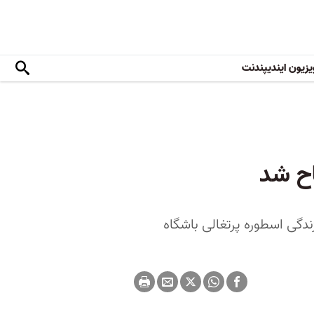
یزیون ایندیپندنت
اح شد
دگی اسطوره پرتغالی باشگاه