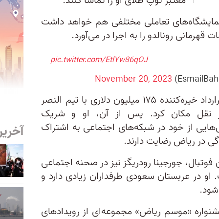
معتبر توپ طلای او را تماشا کنند.
 نمایشگاه‌های تعاملی مختلفی هم خواهد داشت
ت قهرمانی رونالدو را به اجرا در می‌آورد.
pic.twitter.com/EtlYw86qOJ
November 20, 2023
رونالدو ۳۷ ساله پس از امضای قرارداد خیره‌کننده ۱۷۵ میلیون دلاری با تیم النصر
 نقل مکان کرد. پس از آن، او و شریک
‌هایی از خود در شبکه‌های اجتماعی به اشتراک
آخرین
دگی در ریاض رضایت دارند.
 فوتبال، جورجینا رودریگز نیز در صحنه اجتماعی
و در عربستان سعودی طرفداران زیادی دارد و
شود.
 جشنواره «موسم ریاض» مجموعه‌ای از رویدادهای