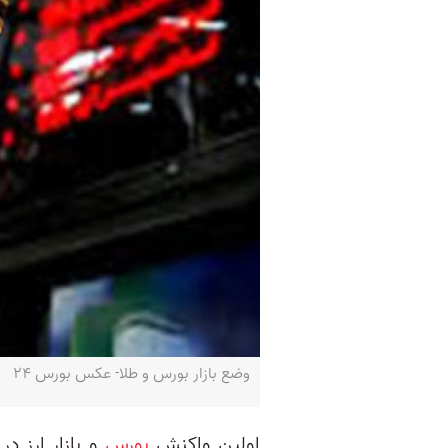
وضع بازار بورس و طلا- عکس بورس ۲۴
اولین واکنش
بورس
و بازار ارز د