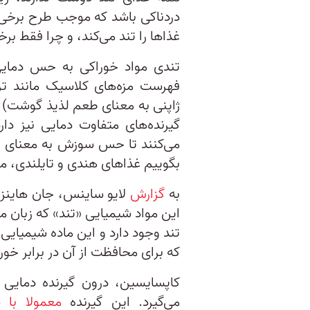
دردناکی باشد که موجب طرح برخی
غذاها را تند می‌کند، و چرا فقط برخ
تندی مواد خوراکی به حس دمایی
فهرست مزه‌های کلاسیک مانند تر
ژاپنی به معنای طعم لذیذ گوشت) قرا
گیرنده‌های متفاوت دمایی نیز دار
می‌کنند تا حس سوزش به معنای وا
بگوییم غذاهای هندی و تایلندی، مقد
به
گزارش
لایو ساینس، جان هاینز،
این مواد شیمیایی «تند» که زبان ما
تند وجود دارد و این ماده شیمیا
که برای محافظت از آن در برابر خو
می‌گیرد. این گیرنده
معمولا با دماهای 