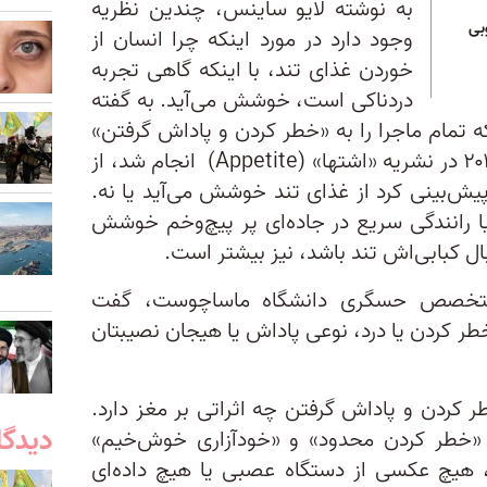
به نوشته لایو ساینس، چندین نظریه
بی
وجود دارد در مورد اینکه چرا انسان از
خوردن غذای تند، با اینکه گاهی تجربه
دردناکی است، خوشش می‌آید. به گفته
ه تمام ماجرا را به «خطر کردن و پاداش گرفتن»
که ۲۰۱۶ در نشریه «اشتها» (Appetite) انجام شد، از
پیش‌بینی کرد از غذای تند خوشش می‌آید یا نه.
ا رانندگی سریع در جاده‌‌ای پر پیچ‌و‌خم خوشش
ال کبابی‌اش تند باشد، نیز بیشتر است.
 متخصص حسگری دانشگاه ماساچوست، گفت
طر کردن یا درد، نوعی پاداش یا هیجان نصیبتان
ردن و پاداش گرفتن چه اثراتی بر مغز دارد.
دیدگا
ا «خطر کردن محدود» و «خودآزاری خوش‌خیم»
، هیچ عکسی از دستگاه عصبی یا هیچ داده‌ای