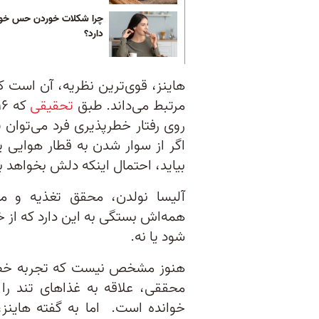
چرا شکلات خوردن حس خو
دارد؟
هاینز، قوی‌ترین نظریه، آن است ک
مرتبط می‌داند. طبق
تحقیقی
روی رفتار خطرپذیری فرد می‌توان 
اگر از سوار شدن به قطار هوایی ی
بیاید، احتمال اینکه دلش بخواهد ب
آلیسا نولدن، محقق تغذیه و
همه‌اش بستگی به این دارد که از خ
شود یا نه.
هنوز مشخص نیست که تجربه خطر ک
محققی، علاقه به غذاهای تند ر
خوانده است. اما به گفته هاینز