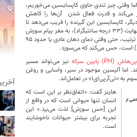
 اما وقتی چیز تندی حاوی کاپسایسین می‌خوریم،
یر می‌کند و قدرت فعال‌ شدن آن‌ها را کاهش
دیگر، کاپسایسین این گیرنده را فریب می‌دهد تا
در دمای نه چندان زیاد ۹۱ درجه فارنهایت (۳۳ درجه سانتیگراد)، به مغز پیام سوزش
بفرستد. به گفته او، دهان ما بدین ترتیب، حتی وقتی دمای دهان عادی یا حدود ۹۵
پی‌هاش (PH) پایین سرکه
نیز می‌تواند مسیر
ی۱ را تحریک کند. اما آلیسین موجود در سیر، واسابی و روغن
ر‌پی‌ای۱» در تعامل‌اند.
آخرین
هاینز گفت: «اتفاق‌نظر بر این است که
انسان تنها حیوانی است که در واقع از
اشی از
این [حس سوزش] لذت می‌برد.» این
تجربه برای بیشتر حیوانات ناخوشایند
است.