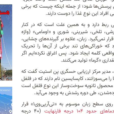
 پرسش‌ها شود؛ از جمله اینکه چیست که برخی
ی افراد این نوع غذا را دوست دارند.
 ربط دارد و به همین علت است که در کنار
شی، تلخی، شیرینی، شوری و «اومامی» (واژه
ر نمی‌گیرد. زبان، علاوه بر گیرنده‌های چشایی،
د که خوراکی‌های تند برخی از آن‌ها را تحریک
قعی کلمه ایجاد شود. پس اغراق نکرده‌ایم اگر
اری «گرما» تولید می‌کنند.
 مدیر مرکز ارزیابی حسگری پن استیت گفت که
 را می‌سوزانند، کاپسایسین نام دارند که در فلفل
یی محصول ثانویه سوخت‌وساز این نوع فلفل است
رده‌شدن، طی دوره رشدش به وجود می‌آید.
کاپسایسین، درون گیرنده دمایی روی سطح زبان موسوم به «تی‌آر‌پی‌وی‌۱» قرار
حدود ۱۰۴ درجه فارنهایت
(۴۰ درجه